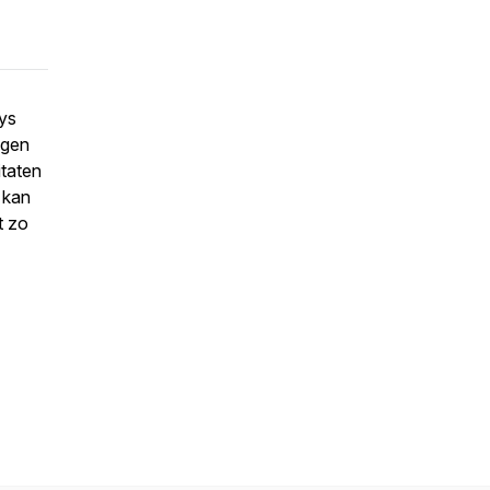
ys
ngen
itaten
 kan
t zo