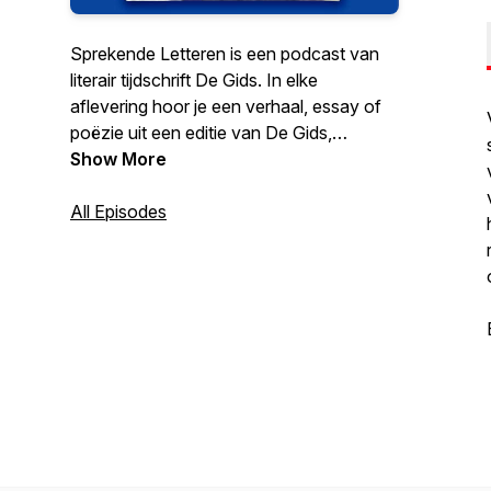
Sprekende Letteren is een podcast van
literair tijdschrift De Gids. In elke
aflevering hoor je een verhaal, essay of
poëzie uit een editie van De Gids,
voorgedragen door de schrijver zelf. |
Show More
Presentatie en montage door Annelore
van Gool. De muziek is gemaakt door
All Episodes
Niels Koopmans | Deze podcast is mede
mogelijk gemaakt door het Cultuurfonds.