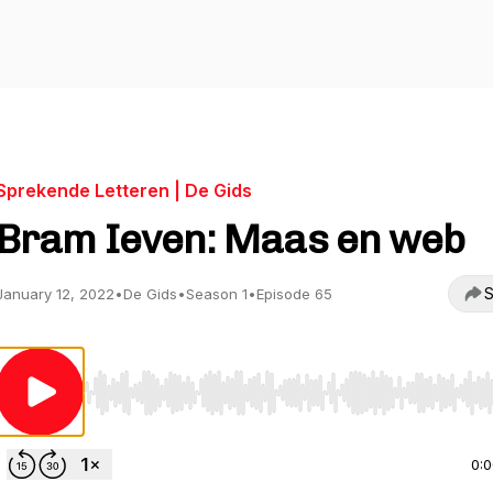
Sprekende Letteren | De Gids
Bram Ieven: Maas en web
S
January 12, 2022
•
De Gids
•
Season 1
•
Episode 65
Use Left/Right to seek, Home/End to jump to start o
0: