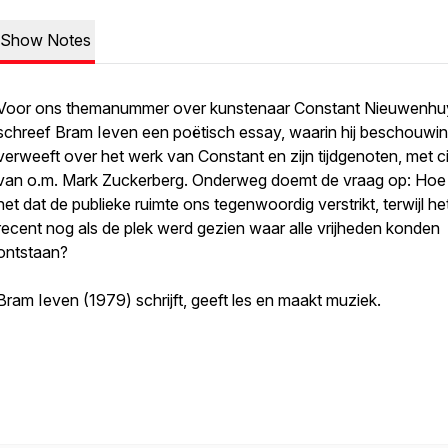
Show Notes
Voor ons themanummer over kunstenaar Constant Nieuwenhu
schreef Bram Ieven een poëtisch essay, waarin hij beschouwi
verweeft over het werk van Constant en zijn tijdgenoten, met c
van o.m. Mark Zuckerberg. Onderweg doemt de vraag op: Hoe
het dat de publieke ruimte ons tegenwoordig verstrikt, terwijl he
recent nog als de plek werd gezien waar alle vrijheden konden
ontstaan?
Bram Ieven (1979) schrijft, geeft les en maakt muziek.