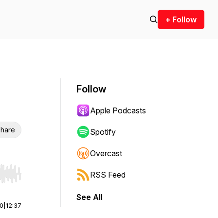
+ Follow
Follow
Apple Podcasts
hare
Spotify
Overcast
RSS Feed
r end. Hold shift to jump forward or backward.
See All
00
|
12:37