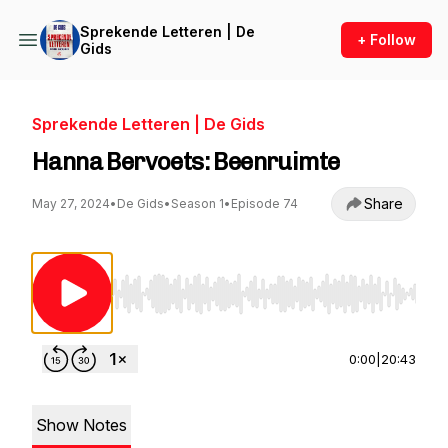
Sprekende Letteren | De
+ Follow
Gids
Sprekende Letteren | De Gids
Hanna Bervoets: Beenruimte
Share
May 27, 2024
•
De Gids
•
Season 1
•
Episode 74
Use Left/Right to seek, Home/End to jump to st
0:00
|
20:43
Show Notes