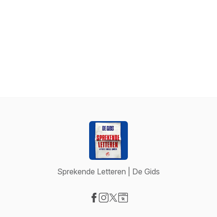
Sprekende Letteren | De Gids
Visit our Facebook page
Visit our Instagram page
Visit our X-com page
Visit our Website page