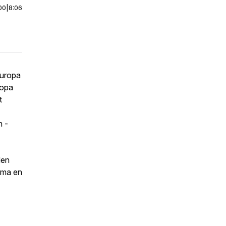
00
|
8:06
Europa
opa
t
n ­
den
ema en