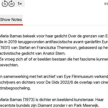
0:
Show Notes
Maria Barnas bekeek voor haar gedicht
Over de grenzen van 
de in 2019 teruggevonden antifascistische avant-gardefilm
Eur
(1931) van Stefan en Franciszka Themerson, gebaseerd op he
activistische gedicht van Anatol Stern.
Ze vroeg zich af of er beelden bestaan die het fascisme kunne
bevechten.
In samenwerking met het archief van Eye Filmmuseum verken
schrijvers en dichters voor De Gids 2022/6 de overlap van cin
zinsbegoocheling.
Maria Barnas (1973) is dichter en beeldend kunstenaar. Haar
recentste bundels zijn
Diamant zonder r
en
Park Meerwijk
.