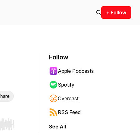
+ Follow
Follow
Apple Podcasts
Spotify
hare
Overcast
RSS Feed
See All
r end. Hold shift to jump forward or backward.