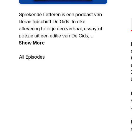
Sprekende Letteren is een podcast van
literair tijdschrift De Gids. In elke
aflevering hoor je een verhaal, essay of
poëzie uit een editie van De Gids,
voorgedragen door de schrijver zelf. |
Show More
Presentatie en montage door Annelore
van Gool. De muziek is gemaakt door
All Episodes
Niels Koopmans | Deze podcast is mede
mogelijk gemaakt door het Cultuurfonds.